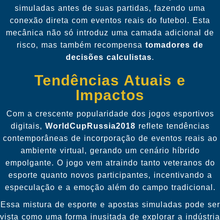
simuladas antes de suas partidas, fazendo uma
conexão direta com eventos reais do futebol. Esta
mecânica não só introduz uma camada adicional de
risco, mas também recompensa
tomadores de
decisões calculistas
.
Tendências Atuais e
Impactos
Com a crescente popularidade dos jogos esportivos
digitais,
WorldCupRussia2018
reflete tendências
contemporâneas de incorporação de eventos reais ao
ambiente virtual, gerando um cenário híbrido
empolgante. O jogo vem atraindo tanto veteranos do
esporte quanto novos participantes, incentivando a
especulação e a emoção além do campo tradicional.
Essa mistura de esporte e apostas simuladas pode ser
vista como uma forma inusitada de explorar a indústria