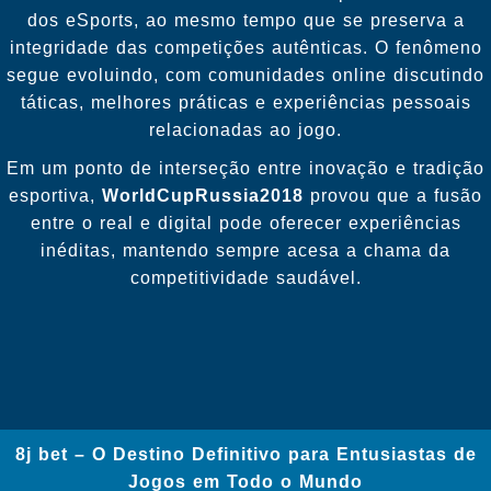
dos eSports, ao mesmo tempo que se preserva a
integridade das competições autênticas. O fenômeno
segue evoluindo, com comunidades online discutindo
táticas, melhores práticas e experiências pessoais
relacionadas ao jogo.
Em um ponto de interseção entre inovação e tradição
esportiva,
WorldCupRussia2018
provou que a fusão
entre o real e digital pode oferecer experiências
inéditas, mantendo sempre acesa a chama da
competitividade saudável.
8j bet – O Destino Definitivo para Entusiastas de
Jogos em Todo o Mundo