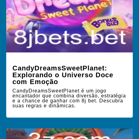
CandyDreamsSweetPlanet:
Explorando o Universo Doce
com Emoção
CandyDreamsSweetPlanet é um jogo
encantador que combina diversão, estratégia
e a chance de ganhar com 8j bet. Descubra
suas regras e dinâmicas.