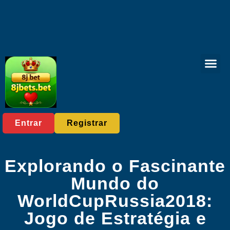
Bingo Gam
Notícias E
Entrar
Registrar
Explorando o Fascinante
Mundo do
WorldCupRussia2018:
Jogo de Estratégia e