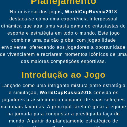
Planejamento
No universo dos jogos,
WorldCupRussia2018
destaca-se como uma experiência interpessoal
dinâmica que atrai uma vasta gama de entusiastas do
esporte e estratégia em todo o mundo. Este jogo
combina uma paixão global com jogabilidade
envolvente, oferecendo aos jogadores a oportunidade
de vivenciarem e recriarem momentos icônicos de uma
das maiores competições esportivas.
Introdução ao Jogo
Lançado como uma intrigante mistura entre estratégia
e simulação,
WorldCupRussia2018
convida os
jogadores a assumirem o comando de suas seleções
nacionais favoritas. A principal tarefa é guiar a equipe
na jornada para conquistar a prestigiada taça do
mundo. A partir do planejamento estratégico de