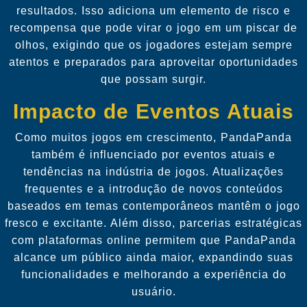
resultados. Isso adiciona um elemento de risco e
recompensa que pode virar o jogo em um piscar de
olhos, exigindo que os jogadores estejam sempre
atentos e preparados para aproveitar oportunidades
que possam surgir.
Impacto de Eventos Atuais
Como muitos jogos em crescimento, PandaPanda
também é influenciado por eventos atuais e
tendências na indústria de jogos. Atualizações
frequentes e a introdução de novos conteúdos
baseados em temas contemporâneos mantêm o jogo
fresco e excitante. Além disso, parcerias estratégicas
com plataformas online permitem que PandaPanda
alcance um público ainda maior, expandindo suas
funcionalidades e melhorando a experiência do
usuário.