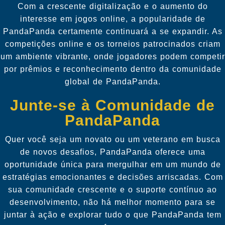
Com a crescente digitalização e o aumento do
interesse em jogos online, a popularidade de
PandaPanda certamente continuará a se expandir. As
competições online e os torneios patrocinados criam
um ambiente vibrante, onde jogadores podem competir
por prêmios e reconhecimento dentro da comunidade
global de PandaPanda.
Junte-se à Comunidade de
PandaPanda
Quer você seja um novato ou um veterano em busca
de novos desafios, PandaPanda oferece uma
oportunidade única para mergulhar em um mundo de
estratégias emocionantes e decisões arriscadas. Com
sua comunidade crescente e o suporte contínuo ao
desenvolvimento, não há melhor momento para se
juntar à ação e explorar tudo o que PandaPanda tem