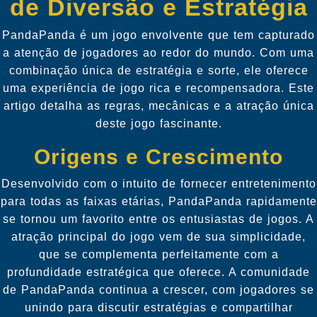
de Diversão e Estratégia
PandaPanda é um jogo envolvente que tem capturado
a atenção de jogadores ao redor do mundo. Com uma
combinação única de estratégia e sorte, ele oferece
uma experiência de jogo rica e recompensadora. Este
artigo detalha as regras, mecânicas e a atração única
deste jogo fascinante.
Origens e Crescimento
Desenvolvido com o intuito de fornecer entretenimento
para todas as faixas etárias, PandaPanda rapidamente
se tornou um favorito entre os entusiastas de jogos. A
atração principal do jogo vem de sua simplicidade,
que se complementa perfeitamente com a
profundidade estratégica que oferece. A comunidade
de PandaPanda continua a crescer, com jogadores se
unindo para discutir estratégias e compartilhar