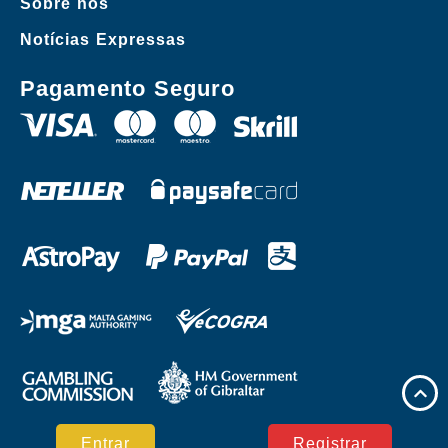
Sobre nós
Notícias Expressas
Pagamento Seguro
Entrar
Registrar
Copyright © 8j bet Cassino Reservado