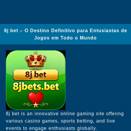
8j bet – O Destino Definitivo para Entusiastas de
Jogos em Todo o Mundo
8j bet is an innovative online gaming site offering
various casino games, sports betting, and live
events to engage enthusiasts globally.