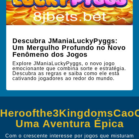
Descubra JManiaLuckyPyggs:
Um Mergulho Profundo no Novo
Fenômeno dos Jogos
Explore JManiaLuckyPyggs, o novo jogo
emocionante que combina sorte e estratégia.
Descubra as regras e saiba como ele está
cativando jogadores ao redor do mundo.
Heroofthe3KingdomsCao
Uma Aventura Épica
Com o crescente interesse por jogos que misturam