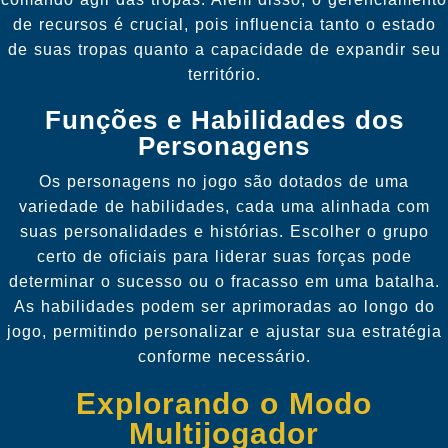
de recursos é crucial, pois influencia tanto o estado
de suas tropas quanto a capacidade de expandir seu
território.
Funções e Habilidades dos
Personagens
Os personagens no jogo são dotados de uma
variedade de habilidades, cada uma alinhada com
suas personalidades e histórias. Escolher o grupo
certo de oficiais para liderar suas forças pode
determinar o sucesso ou o fracasso em uma batalha.
As habilidades podem ser aprimoradas ao longo do
jogo, permitindo personalizar e ajustar sua estratégia
conforme necessário.
Explorando o Modo
Multijogador