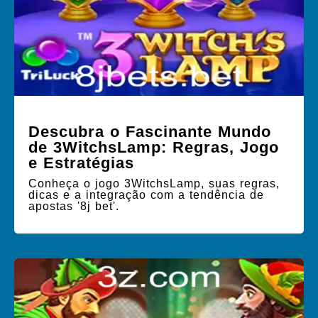
Descubra o Fascinante Mundo
de 3WitchsLamp: Regras, Jogo
e Estratégias
Conheça o jogo 3WitchsLamp, suas regras,
dicas e a integração com a tendência de
apostas '8j bet'.