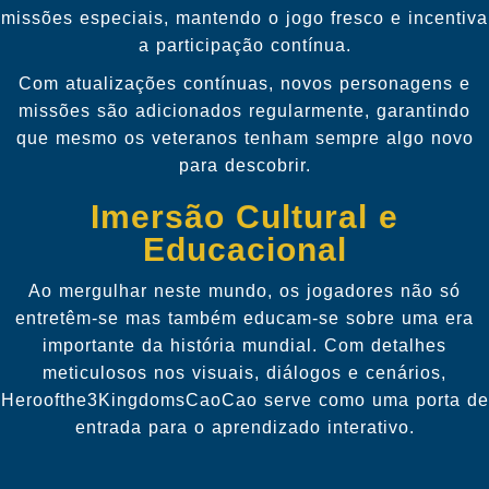
missões especiais, mantendo o jogo fresco e incentiva
a participação contínua.
Com atualizações contínuas, novos personagens e
missões são adicionados regularmente, garantindo
que mesmo os veteranos tenham sempre algo novo
para descobrir.
Imersão Cultural e
Educacional
Ao mergulhar neste mundo, os jogadores não só
entretêm-se mas também educam-se sobre uma era
importante da história mundial. Com detalhes
meticulosos nos visuais, diálogos e cenários,
Heroofthe3KingdomsCaoCao serve como uma porta de
entrada para o aprendizado interativo.