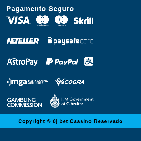
Pagamento Seguro
Copyright © 8j bet Cassino Reservado