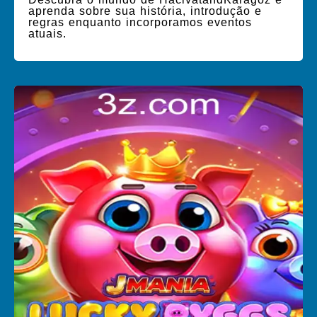
aprenda sobre sua história, introdução e
regras enquanto incorporamos eventos
atuais.