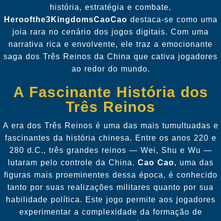
história, estratégia e combate,
Heroofthe3KingdomsCaoCao
destaca-se como uma
joia rara no cenário dos jogos digitais. Com uma
narrativa rica e envolvente, ele traz a emocionante
saga dos Três Reinos da China que cativa jogadores
ao redor do mundo.
A Fascinante História dos
Três Reinos
A era dos Três Reinos é uma das mais tumultuadas e
fascinantes da história chinesa. Entre os anos 220 e
280 d.C., três grandes reinos — Wei, Shu e Wu —
lutaram pelo controle da China.
Cao Cao
, uma das
figuras mais proeminentes dessa época, é conhecido
tanto por suas realizações militares quanto por sua
habilidade política. Este jogo permite aos jogadores
experimentar a complexidade da formação de