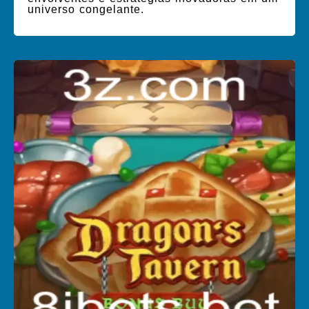
universo congelante.