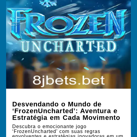
Desvendando o Mundo de
‘FrozenUncharted’: Aventura e
Estratégia em Cada Movimento
Descubra o emocionante jogo
‘FrozenUncharted’ com suas regras
envolventes e estratégias inovadoras em um