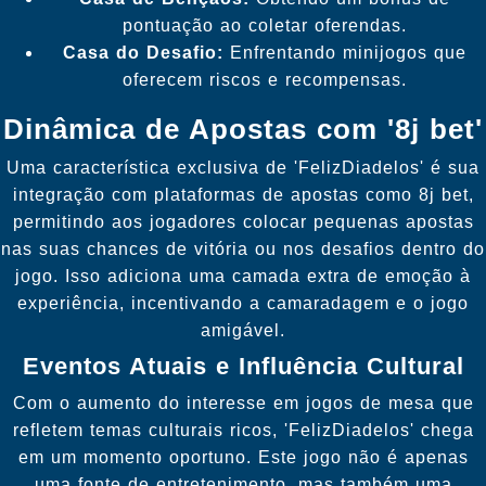
pontuação ao coletar oferendas.
Casa do Desafio:
Enfrentando minijogos que
oferecem riscos e recompensas.
Dinâmica de Apostas com '8j bet'
Uma característica exclusiva de 'FelizDiadelos' é sua
integração com plataformas de apostas como 8j bet,
permitindo aos jogadores colocar pequenas apostas
nas suas chances de vitória ou nos desafios dentro do
jogo. Isso adiciona uma camada extra de emoção à
experiência, incentivando a camaradagem e o jogo
amigável.
Eventos Atuais e Influência Cultural
Com o aumento do interesse em jogos de mesa que
refletem temas culturais ricos, 'FelizDiadelos' chega
em um momento oportuno. Este jogo não é apenas
uma fonte de entretenimento, mas também uma