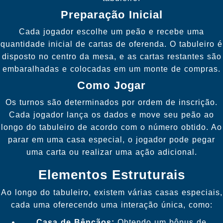
Preparação Inicial
Cada jogador escolhe um peão e recebe uma
quantidade inicial de cartas de oferenda. O tabuleiro é
disposto no centro da mesa, e as cartas restantes são
embaralhadas e colocadas em um monte de compras.
Como Jogar
Os turnos são determinados por ordem de inscrição.
Cada jogador lança os dados e move seu peão ao
longo do tabuleiro de acordo com o número obtido. Ao
parar em uma casa especial, o jogador pode pegar
uma carta ou realizar uma ação adicional.
Elementos Estruturais
Ao longo do tabuleiro, existem várias casas especiais,
cada uma oferecendo uma interação única, como:
Casa de Bênçãos:
Obtendo um bônus de