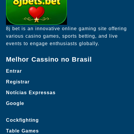
8j bet is an innovative online gaming site offering
various casino games, sports betting, and live
events to engage enthusiasts globally.
Melhor Cassino no Brasil
Entrar
Registrar
Notícias Expressas
Google
Cockfighting
Table Games