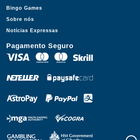
Bingo Games
Sobre nós
Notícias Expressas
Pagamento Seguro