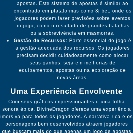
apostas. Este sistema de apostas é similar ao
encontrado em plataformas como 8j bet, onde os
jogadores podem fazer previsões sobre eventos
no jogo, como o resultado de grandes batalhas
ou a sobrevivência em masmorras.
Gestão de Recursos:
Parte essencial do jogo é
a gestão adequada dos recursos. Os jogadores
precisam decidir cuidadosamente como alocar
seus ganhos, seja em melhorias de
equipamentos, apostas ou na exploração de
novas áreas.
Uma Experiência Envolvente
Com seus gráficos impressionantes e uma trilha
sonora épica, DivineDragon oferece uma experiência
imersiva para todos os jogadores. A narrativa rica e os
personagens bem desenvolvidos atraem jogadores
que buscam mais do que apenas um jogo de apostas