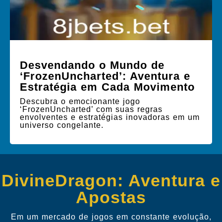
Desvendando o Mundo de
‘FrozenUncharted’: Aventura e
Estratégia em Cada Movimento
Descubra o emocionante jogo
‘FrozenUncharted’ com suas regras
envolventes e estratégias inovadoras em um
universo congelante.
DivineDragon: Aventura e
Apostas
Em um mercado de jogos em constante evolução,