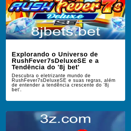
Explorando o Universo de
RushFever7sDeluxeSE e a
Tendência do '8j bet'
Descubra o eletrizante mundo de
RushFever7sDeluxeSE e suas regras, além
de entender a tendência crescente do '8j
bet'.