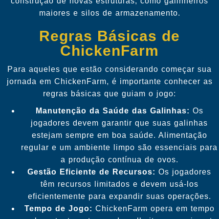
construção de novas estruturas, como galinheiros
maiores e silos de armazenamento.
Regras Básicas de
ChickenFarm
Para aqueles que estão considerando começar sua
jornada em ChickenFarm, é importante conhecer as
regras básicas que guiam o jogo:
Manutenção da Saúde das Galinhas:
Os
jogadores devem garantir que suas galinhas
estejam sempre em boa saúde. Alimentação
regular e um ambiente limpo são essenciais para
a produção contínua de ovos.
Gestão Eficiente de Recursos:
Os jogadores
têm recursos limitados e devem usá-los
eficientemente para expandir suas operações.
Tempo de Jogo:
ChickenFarm opera em tempo