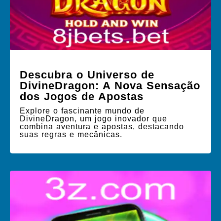
Descubra o Universo de
DivineDragon: A Nova Sensação
dos Jogos de Apostas
Explore o fascinante mundo de
DivineDragon, um jogo inovador que
combina aventura e apostas, destacando
suas regras e mecânicas.