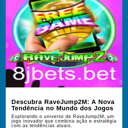
Descubra RaveJump2M: A Nova
Tendência no Mundo dos Jogos
Explorando o universo de RaveJump2M, um
jogo inovador que combina ação e estratégia
com as tendências atuais.