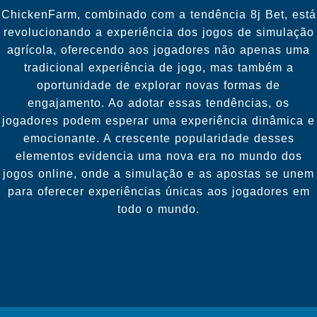
ChickenFarm, combinado com a tendência 8j Bet, está
revolucionando a experiência dos jogos de simulação
agrícola, oferecendo aos jogadores não apenas uma
tradicional experiência de jogo, mas também a
oportunidade de explorar novas formas de
engajamento. Ao adotar essas tendências, os
jogadores podem esperar uma experiência dinâmica e
emocionante. A crescente popularidade desses
elementos evidencia uma nova era no mundo dos
jogos online, onde a simulação e as apostas se unem
para oferecer experiências únicas aos jogadores em
todo o mundo.