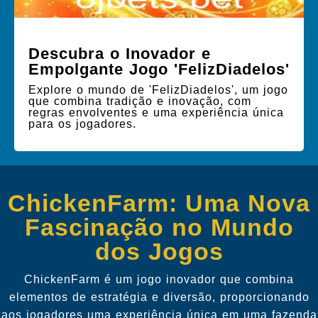
Descubra o Inovador e
Empolgante Jogo 'FelizDiadelos'
Explore o mundo de 'FelizDiadelos', um jogo
que combina tradição e inovação, com
regras envolventes e uma experiência única
para os jogadores.
ChickenFarm: Uma Nova
Fascinação no Mundo
dos Jogos
ChickenFarm é um jogo inovador que combina
elementos de estratégia e diversão, proporcionando
aos jogadores uma experiência única em uma fazenda