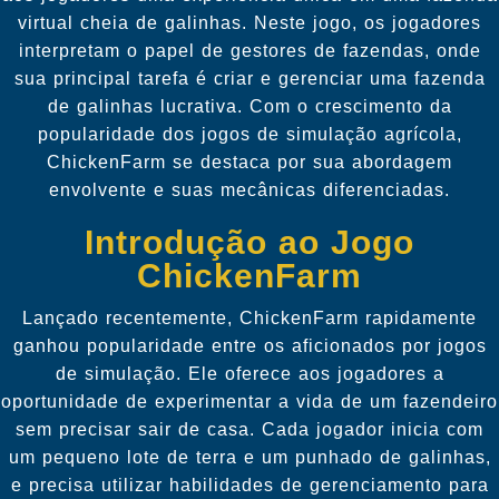
virtual cheia de galinhas. Neste jogo, os jogadores
interpretam o papel de gestores de fazendas, onde
sua principal tarefa é criar e gerenciar uma fazenda
de galinhas lucrativa. Com o crescimento da
popularidade dos jogos de simulação agrícola,
ChickenFarm se destaca por sua abordagem
envolvente e suas mecânicas diferenciadas.
Introdução ao Jogo
ChickenFarm
Lançado recentemente, ChickenFarm rapidamente
ganhou popularidade entre os aficionados por jogos
de simulação. Ele oferece aos jogadores a
oportunidade de experimentar a vida de um fazendeiro
sem precisar sair de casa. Cada jogador inicia com
um pequeno lote de terra e um punhado de galinhas,
e precisa utilizar habilidades de gerenciamento para